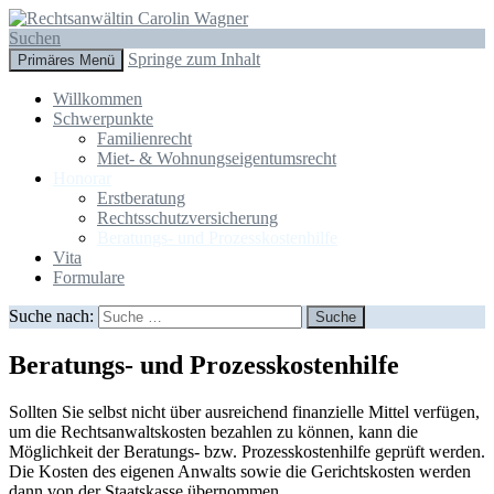
Suchen
Springe zum Inhalt
Primäres Menü
Rechtsanwältin Carolin Wagner
Willkommen
Schwerpunkte
Familienrecht
Miet- & Wohnungseigentumsrecht
Honorar
Erstberatung
Rechtsschutzversicherung
Beratungs- und Prozesskostenhilfe
Vita
Formulare
Suche nach:
Beratungs- und Prozesskostenhilfe
Sollten Sie selbst nicht über ausreichend finanzielle Mittel verfügen,
um die Rechtsanwaltskosten bezahlen zu können, kann die
Möglichkeit der Beratungs- bzw. Prozesskostenhilfe geprüft werden.
Die Kosten des eigenen Anwalts sowie die Gerichtskosten werden
dann von der Staatskasse übernommen.