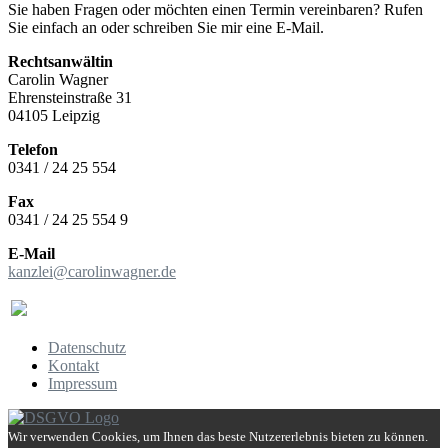
Sie haben Fragen oder möchten einen Termin vereinbaren? Rufen
Sie einfach an oder schreiben Sie mir eine E-Mail.
Rechtsanwältin
Carolin Wagner
Ehrensteinstraße 31
04105 Leipzig
Telefon
0341 / 24 25 554
Fax
0341 / 24 25 554 9
E-Mail
kanzlei@carolinwagner.de
Datenschutz
Kontakt
Familienrecht – Miet- &
Impressum
Wohnungseigentumsrecht
Wir verwenden Cookies, um Ihnen das beste Nutzererlebnis bieten zu können.